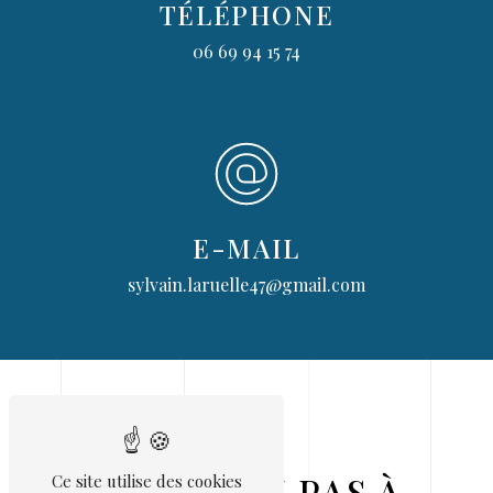
TÉLÉPHONE
06 69 94 15 74
E-MAIL
sylvain.laruelle47@gmail.com
N'HÉSITEZ PAS À
Ce site utilise des cookies