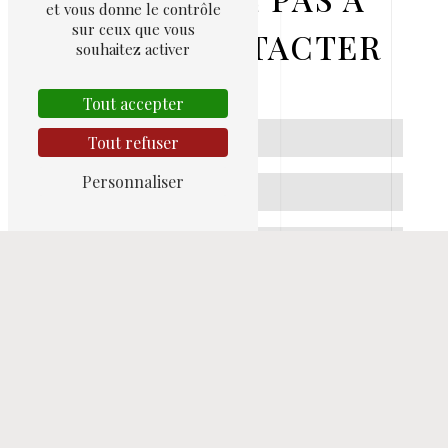
et vous donne le contrôle
sur ceux que vous
NOUS CONTACTER
souhaitez activer
Tout accepter
Tout refuser
Personnaliser
Vous n'êtes pas un robot, veuillez répondre à
cette question : combien font neuf plus deux ?