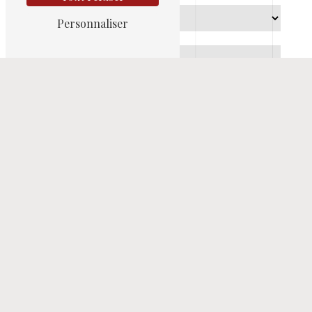
Personnaliser
En cochant cette case, j'accepte les conditions
particulières ci-dessous **
ENVOYER
** Les données personnelles communiquées sont nécessaires aux fins de vous
contacter et sont enregistrées dans un fichier informatisé. Elles sont destinées à