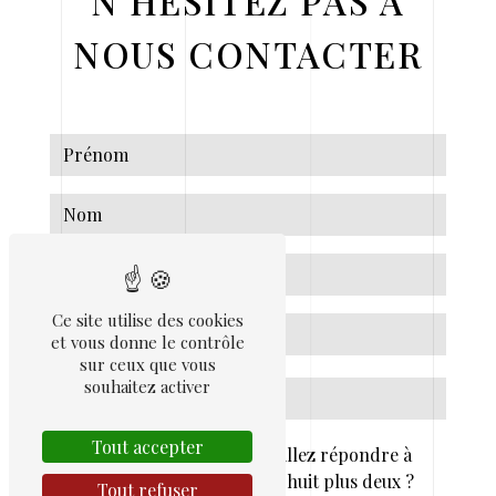
N'HÉSITEZ PAS À
NOUS CONTACTER
Ce site utilise des cookies
et vous donne le contrôle
sur ceux que vous
souhaitez activer
Tout accepter
Vous n'êtes pas un robot, veuillez répondre à
cette question : combien font huit plus deux ?
Tout refuser