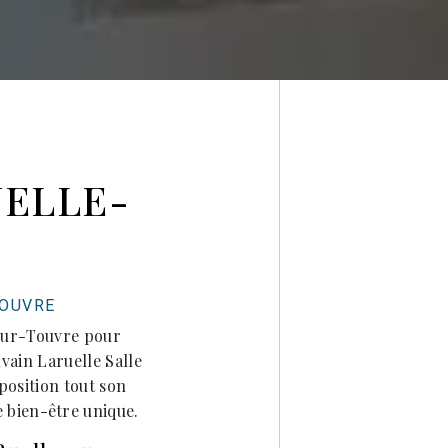
UELLE-
TOUVRE
-sur-Touvre pour
lvain Laruelle Salle
position tout son
e bien-être unique.